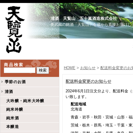
清酒 天覧山 五十嵐酒造株式会社
奥武蔵の銘酒「天覧山」を蔵から直接お届けし
商品検索
HOME
>
お知らせ
>
配送料金変更のお
配送料金変更のお知らせ
季節のお酒
2024年6月1日注文分より、配送料
清酒
い致します。
大吟醸・純米大吟醸
配送地域
北海道
純米吟醸
青森・岩手・秋田・宮城・山形・福
純米酒
茨城・栃木・群馬・埼玉・千葉・東
本醸造