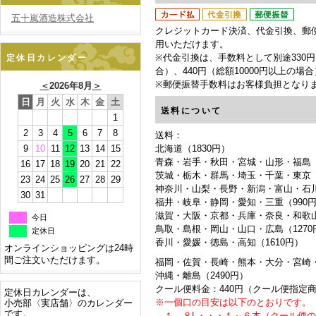
五十嵐酒造株式会社
クレジットカード決済、代金引換、郵
用いただけます。
※代金引換は、手数料として別途330円
定休日カレンダー
合）、440円（総額10000円以上の場
※郵便振替手数料はお客様負担となり
＜
2026年8月
＞
日
月
火
水
木
金
土
送料について
1
2
3
4
5
6
7
8
送料：
9
10
11
12
13
14
15
北海道（1830円）
青森・岩手・秋田・宮城・山形・福島（1
16
17
18
19
20
21
22
茨城・栃木・群馬・埼玉・千葉・東京（
23
24
25
26
27
28
29
神奈川・山梨・長野・新潟・富山・石川
30
31
福井・岐阜・静岡・愛知・三重（990
滋賀・大阪・京都・兵庫・奈良・和歌山
今日
鳥取・島根・岡山・山口・広島（1270
定休日
香川・愛媛・徳島・高知（1610円）
オンラインショッピングは24時
間ご注文いただけます。
福岡・佐賀・長崎・熊本・大分・宮崎・
沖縄・離島（2490円）
クール便料金：440円（クール便指定
定休日カレンダーは、
※一個口の目安は以下のとおりです。
小売部〈実店舗〉のカレンダー
です。
１．８L・・・１～６本（クール便の