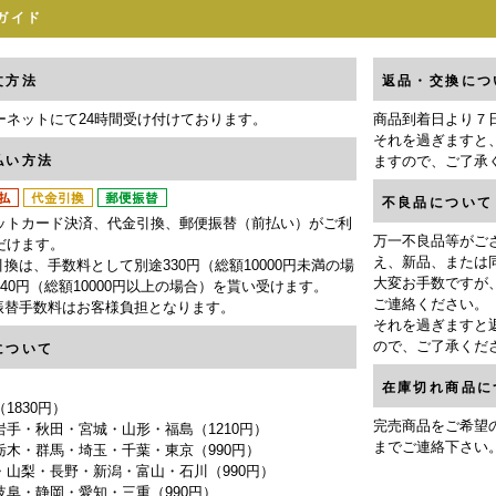
ガイド
文方法
返品・交換につ
ーネットにて24時間受け付けております。
商品到着日より７
それを過ぎますと
払い方法
ますので、ご了承
不良品について
ットカード決済、代金引換、郵便振替（前払い）がご利
万一不良品等がご
だけます。
え、新品、または
換は、手数料として別途330円（総額10000円未満の場
大変お手数ですが
40円（総額10000円以上の場合）を貰い受けます。
ご連絡ください。
振替手数料はお客様負担となります。
それを過ぎますと
ので、ご了承くだ
について
在庫切れ商品に
1830円）
完売商品をご希望
岩手・秋田・宮城・山形・福島（1210円）
までご連絡下さい
栃木・群馬・埼玉・千葉・東京（990円）
・山梨・長野・新潟・富山・石川（990円）
岐阜・静岡・愛知・三重（990円）