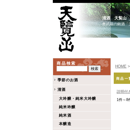
清酒 天覧山
奥武蔵の銘酒「
商品検索
HOME
>
商品一
季節のお酒
清酒
説明付
大吟醸・純米大吟醸
1件～8
純米吟醸
純米酒
本醸造