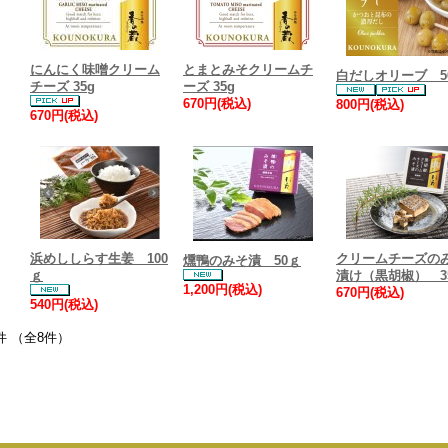
にんにく味噌クリーム
とまとみそクリームチ
白だしオリーブ 5
チーズ 35g
ーズ 35g
670円(税込)
800円(税込)
670円(税込)
浜めししらす生姜 100
クリームチーズの
燻鴨のみそ漬 50ｇ
ｇ
漬け（黒胡椒） 3
1,200円(税込)
670円(税込)
540円(税込)
件 （全8件）