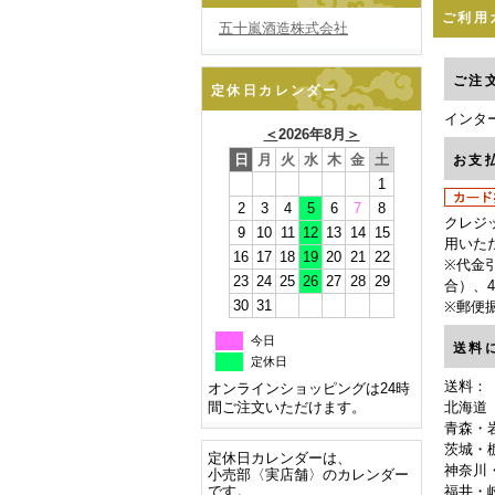
ご利用
五十嵐酒造株式会社
ご注
定休日カレンダー
インタ
＜
2026年8月
＞
日
月
火
水
木
金
土
お支
1
2
3
4
5
6
7
8
クレジ
9
10
11
12
13
14
15
用いた
16
17
18
19
20
21
22
※代金引
23
24
25
26
27
28
29
合）、4
30
31
※郵便
今日
送料
定休日
送料：
オンラインショッピングは24時
間ご注文いただけます。
北海道（
青森・
茨城・
定休日カレンダーは、
神奈川
小売部〈実店舗〉のカレンダー
です。
福井・