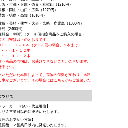
大阪・京都・兵庫・奈良・和歌山（1210円）
島根・岡山・山口・広島（1270円）
愛媛・徳島・高知（1610円）
佐賀・長崎・熊本・大分・宮崎・鹿児島（1830円）
島（2490円）
便料金：440円（クール便指定商品をご購入の場合）
口の目安は以下のとおりです。
L・・・１～６本（クール便の場合、５本まで）
ml・・・１～１２本
ml・・・１～１２本
違う商品の同梱は、お受けできないことがございます。
せ下さい。
文いただいた本数によって、荷物の個数が変わり、送料
る事がございます。その場合にはこちらからご連絡いた
。
について
ジットカード払い・代金引換】
より２営業日以内に発送いたします。
以外のお支払い方法】
確認後、２営業日以内に発送いたします。