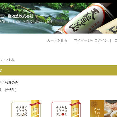
 五十嵐酒造株式会社
天覧山」を蔵から直接お届けします
カートをみる
｜
マイページへログイン
｜
 おつまみ
覧
き
/ 写真のみ
件 （全8件）