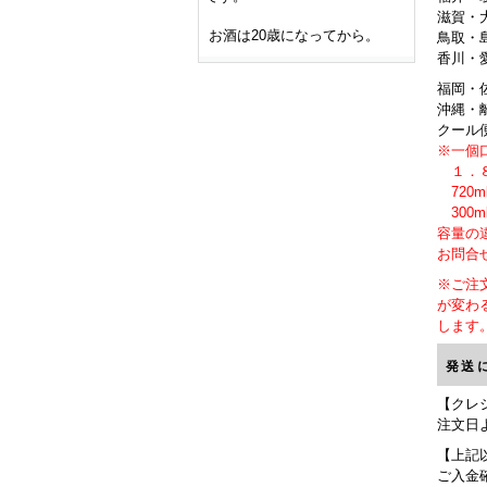
滋賀・
お酒は20歳になってから。
鳥取・
香川・
福岡・
沖縄・離
クール
※一個
１．８
720
300
容量の
お問合
※ご注
が変わ
します
発送
【クレ
注文日
【上記
ご入金