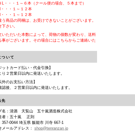
L・・・１～６本（クール便の場合、５本まで）
ml・・・１～１２本
ml・・・１～１２本
違う商品の同梱は、お受けできないことがございます。
せ下さい。
文いただいた本数によって、荷物の個数が変わり、送料
る事がございます。その場合にはこちらからご連絡いた
。
について
ジットカード払い・代金引換】
より２営業日以内に発送いたします。
以外のお支払い方法】
確認後、２営業日以内に発送いたします。
絡先
プ名：清酒 天覧山 五十嵐酒造株式会社
任者：五十嵐 正則
57-0044 埼玉県 飯能市 川寺 667-1
せメールアドレス：
shop@tenranzan.jp