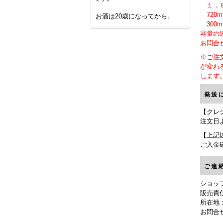
１．８
720
お酒は20歳になってから。
300
容量の
お問合
※ご注
が変わ
します
発送
【クレ
注文日
【上記
ご入金
ご連
ショッ
販売責
所在地：3
お問合