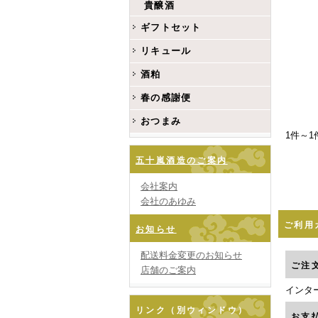
貴醸酒
ギフトセット
リキュール
酒粕
春の感謝便
おつまみ
1件～1
五十嵐酒造のご案内
会社案内
会社のあゆみ
ご利用
お知らせ
配送料金変更のお知らせ
ご注
店舗のご案内
インタ
リンク（別ウィンドウ）
お支