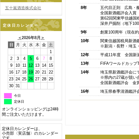
8年
五代目正則 広島・
五十嵐酒造株式会社
全国新酒鑑評会入賞
第62回関東甲信越国
深井戸掘削（地下10
定休日カレンダー
9年
創業100周年（現在約
＜
2026年8月
＞
10年
関東信越国税局新酒
日
月
火
水
木
金
土
※新潟・長野・埼玉・
1
12年
平成11年度 全国新
2
3
4
5
6
7
8
13年
FIFAワールドカッ
9
10
11
12
13
14
15
16
17
18
19
20
21
22
14年
埼玉県新酒鑑評会に
※県内の27蔵が競い
23
24
25
26
27
28
29
全国新酒鑑評会 金
30
31
16年
埼玉県春季清酒鑑評
今日
定休日
オンラインショッピングは24時
間ご注文いただけます。
定休日カレンダーは、
小売部〈実店舗〉のカレンダー
です。