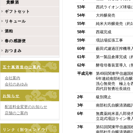
貴醸酒
53年
西武ライオンズ球場
ギフトセット
54年
大吟醸発売
リキュール
55年
純米大吟醸発売（約10
酒粕
58年
西蔵完成
59年
壜詰場拡張工事
春の感謝便
60年
藪田式濾過圧搾機導
おつまみ
61年
第一製品倉庫完成（約
62年
酵母培養装置導入（
五十嵐酒造のご案内
平成元年
第49回関東甲信越国
会社案内
6年連続南部杜氏自
洗心無発売 極上を
会社のあゆみ
四代目智勇社長就任
お知らせ
2年
級別廃止
3年
南部杜氏自醸清酒鑑
配送料金変更のお知らせ
店舗のご案内
6年
無農薬純米喜八郎発
立花式壜詰ライン導
7年
第61回関東甲信越国
リンク（別ウィンドウ）
南部杜氏自醸清酒鑑