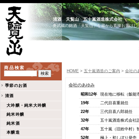
清酒 天覧山 五十嵐酒造株式会社
奥武蔵の銘酒「天覧山」を蔵から直接お届けし
商品検索
HOME
>
五十嵐酒造のご案内
>
会社の
会社のあゆみ
季節のお酒
昭和12年
現在地に移転（飯能市川
清酒
19年
二代目喜重就任
大吟醸・純米大吟醸
22年
三代目喜八郎就任
純米吟醸
32年
五十嵐酒造株式会社
純米酒
47年
五十嵐（旧姓中村）智
本醸造
52年
極上・初しぼり発売