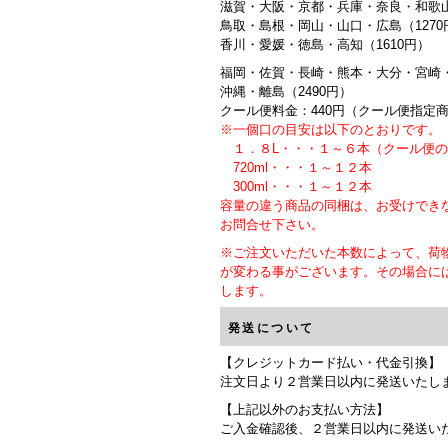
滋賀・大阪・京都・兵庫・奈良・和歌山
鳥取・島根・岡山・山口・広島（1270
香川・愛媛・徳島・高知（1610円）
福岡・佐賀・長崎・熊本・大分・宮崎・
沖縄・離島（2490円）
クール便料金：440円（クール便指定
※一個口の目安は以下のとおりです。
１．８L・・・１～６本（クール便の
720ml・・・１～１２本
300ml・・・１～１２本
容量の違う商品の同梱は、お受けでき
お問合せ下さい。
※ご注文いただいた本数によって、荷
が変わる事がございます。その場合に
します。
発送について
【クレジットカード払い・代金引換】
注文日より２営業日以内に発送いたし
【上記以外のお支払い方法】
ご入金確認後、２営業日以内に発送い