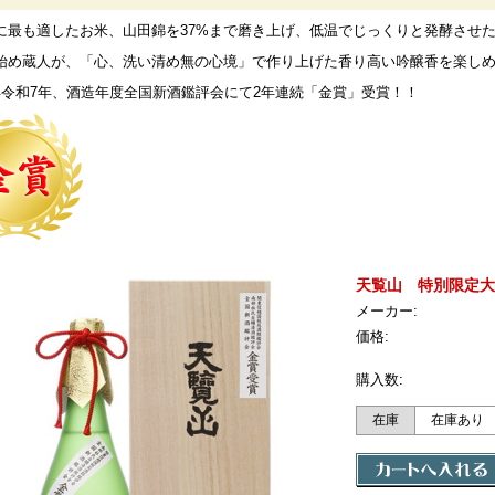
に最も適したお米、山田錦を37%まで磨き上げ、低温でじっくりと発酵させ
始め蔵人が、「心、洗い清め無の心境」で作り上げた香り高い吟醸香を楽し
年令和7年、酒造年度全国新酒鑑評会にて2年連続「金賞」受賞！！
天覧山 特別限定大
メーカー:
価格:
購入数:
在庫
在庫あり