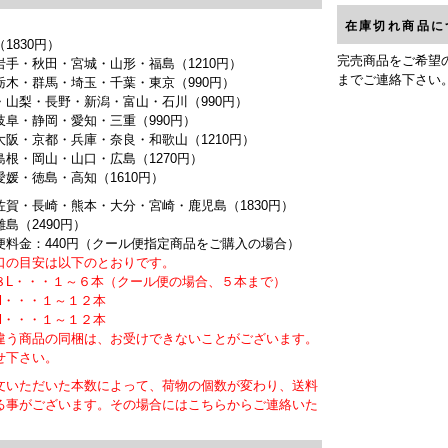
在庫切れ商品に
1830円）
完売商品をご希望
岩手・秋田・宮城・山形・福島（1210円）
までご連絡下さい
栃木・群馬・埼玉・千葉・東京（990円）
・山梨・長野・新潟・富山・石川（990円）
岐阜・静岡・愛知・三重（990円）
大阪・京都・兵庫・奈良・和歌山（1210円）
島根・岡山・山口・広島（1270円）
愛媛・徳島・高知（1610円）
佐賀・長崎・熊本・大分・宮崎・鹿児島（1830円）
島（2490円）
便料金：440円（クール便指定商品をご購入の場合）
口の目安は以下のとおりです。
L・・・１～６本（クール便の場合、５本まで）
ml・・・１～１２本
ml・・・１～１２本
違う商品の同梱は、お受けできないことがございます。
せ下さい。
文いただいた本数によって、荷物の個数が変わり、送料
る事がございます。その場合にはこちらからご連絡いた
。