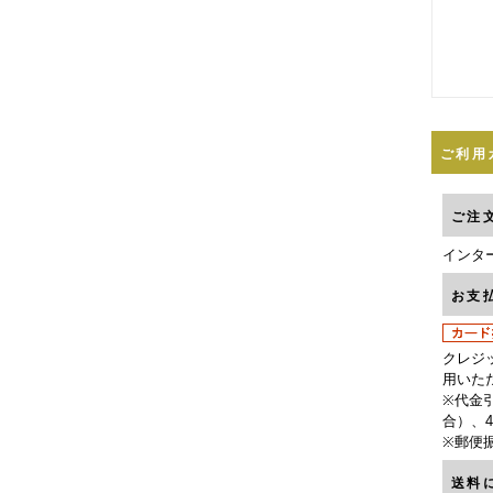
ご利用
ご注
インタ
お支
クレジ
用いた
※代金引
合）、4
※郵便
送料