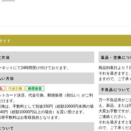
ガイド
文方法
返品・交換につ
ーネットにて24時間受け付けております。
商品到着日より７
それを過ぎますと
払い方法
ますので、ご了承
不良品について
ットカード決済、代金引換、郵便振替（前払い）がご利
万一不良品等がご
だけます。
え、新品、または
換は、手数料として別途330円（総額10000円未満の場
大変お手数ですが
40円（総額10000円以上の場合）を貰い受けます。
ご連絡ください。
振替手数料はお客様負担となります。
それを過ぎますと
ので、ご了承くだ
について