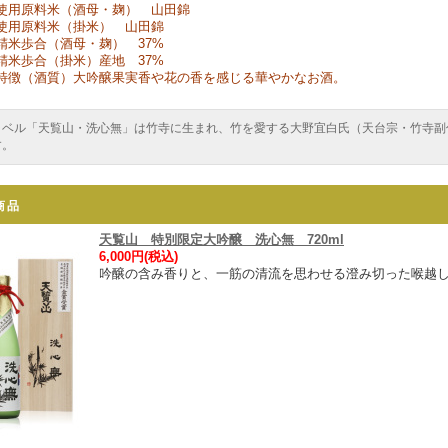
使用原料米（酒母・麹） 山田錦
使用原料米（掛米） 山田錦
精米歩合（酒母・麹） 37%
精米歩合（掛米）産地 37%
特徴（酒質）大吟醸果実香や花の香を感じる華やかなお酒。
ラベル「天覧山・洗心無」は竹寺に生まれ、竹を愛する大野宜白氏（天台宗・竹寺副
す。
商品
天覧山 特別限定大吟醸 洗心無 720ml
6,000円(税込)
吟醸の含み香りと、一筋の清流を思わせる澄み切った喉越