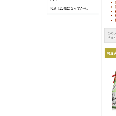
お酒は20歳になってから。
この
りま
関連