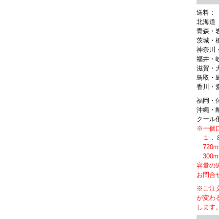
送料：
北海道（
青森・
茨城・
神奈川
福井・
滋賀・
鳥取・
香川・
福岡・
沖縄・離
クール
※一個
１．８
720
300
容量の
お問合
※ご注
が変わ
します