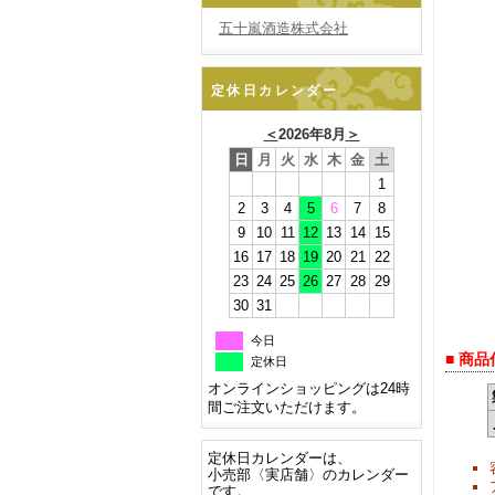
五十嵐酒造株式会社
定休日カレンダー
＜
2026年8月
＞
日
月
火
水
木
金
土
1
2
3
4
5
6
7
8
9
10
11
12
13
14
15
16
17
18
19
20
21
22
23
24
25
26
27
28
29
30
31
今日
■ 商
定休日
オンラインショッピングは24時
間ご注文いただけます。
定休日カレンダーは、
小売部〈実店舗〉のカレンダー
です。