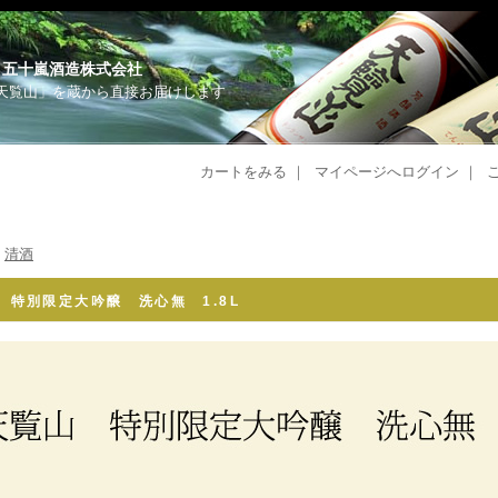
 五十嵐酒造株式会社
天覧山」を蔵から直接お届けします
カートをみる
｜
マイページへログイン
｜
>
清酒
 特別限定大吟醸 洗心無 1.8L