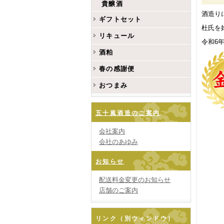
貴醸酒
酒造り
ギフトセット
杜氏を
リキュール
令和6
酒粕
春の感謝便
おつまみ
五十嵐酒造のご案内
会社案内
会社のあゆみ
お知らせ
配送料金変更のお知らせ
店舗のご案内
リンク（別ウィンドウ）