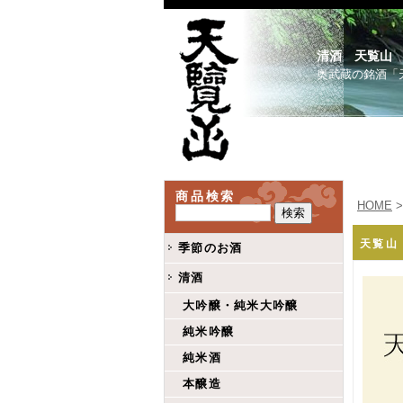
清酒 天覧山
奥武蔵の銘酒「
商品検索
HOME
天覧山
季節のお酒
清酒
大吟醸・純米大吟醸
純米吟醸
純米酒
本醸造