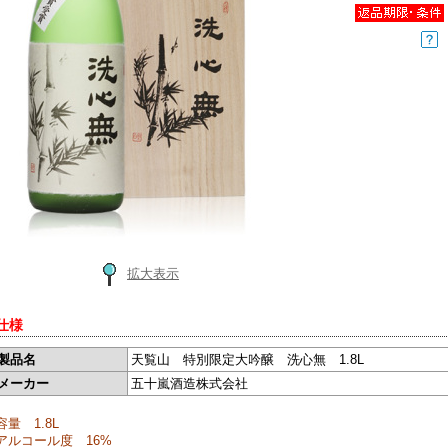
拡大表示
品仕様
製品名
天覧山 特別限定大吟醸 洗心無 1.8L
メーカー
五十嵐酒造株式会社
容量 1.8L
アルコール度 16%